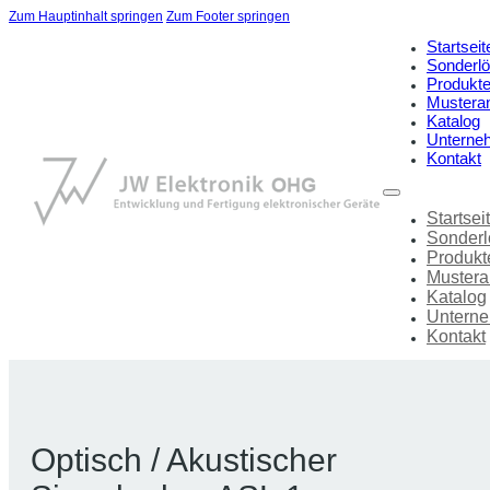
Zum Hauptinhalt springen
Zum Footer springen
Startseit
Sonderl
Produkt
Mustera
Katalog
Unterne
Kontakt
Startsei
Sonder
Produkt
Mustera
Katalog
Untern
Kontakt
Optisch / Akustischer