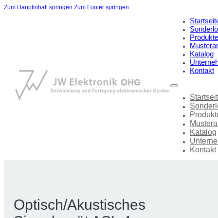
Zum Hauptinhalt springen
Zum Footer springen
Startseit
Sonderl
Produkt
Mustera
Katalog
Unterne
Kontakt
Startsei
Sonder
Produkt
Mustera
Katalog
Untern
Kontakt
Optisch/Akustisches