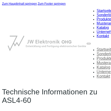
Zum Hauptinhalt springen
Zum Footer springen
Startseit
Sonderl
Produkt
Mustera
Katalog
Unterne
Kontakt
Startsei
Sonder
Produkt
Mustera
Katalog
Untern
Kontakt
Technische Informationen zu
ASL4-60