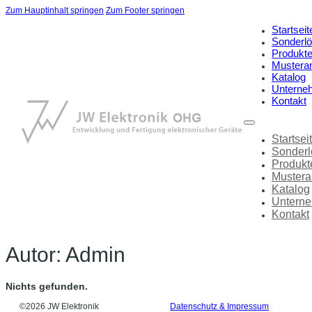
Zum Hauptinhalt springen
Zum Footer springen
Startseit
Sonderl
Produkt
Mustera
Katalog
Unterne
Kontakt
Startsei
Sonder
Produkt
Mustera
Katalog
Untern
Kontakt
Autor:
Admin
Nichts gefunden.
©2026 JW Elektronik
Datenschutz & Impressum