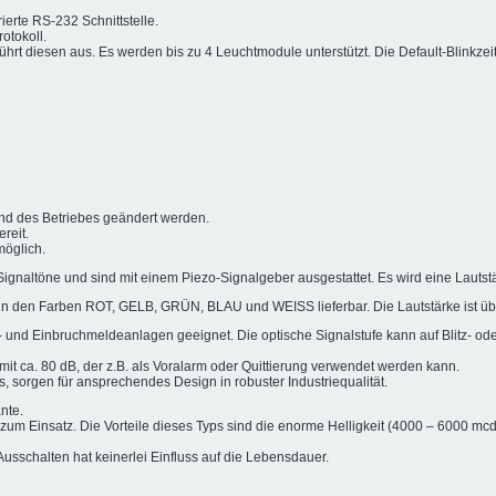
erte RS-232 Schnittstelle.
otokoll.
 führt diesen aus. Es werden bis zu 4 Leuchtmodule unterstützt. Die Default-Blink
end des Betriebes geändert werden.
reit.
öglich.
ignaltöne und sind mit einem Piezo-Signalgeber ausgestattet. Es wird eine Lautstä
n in den Farben ROT, GELB, GRÜN, BLAU und WEISS lieferbar. Die Lautstärke ist über
- und Einbruchmeldeanlagen geeignet. Die optische Signalstufe kann auf Blitz- ode
mit ca. 80 dB, der z.B. als Voralarm oder Quittierung verwendet werden kann.
s, sorgen für ansprechendes Design in robuster Industriequalität.
nte.
um Einsatz. Die Vorteile dieses Typs sind die enorme Helligkeit (4000 – 6000 mcd)
usschalten hat keinerlei Einfluss auf die Lebensdauer.