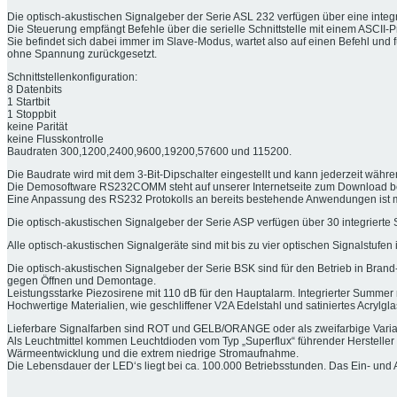
Die optisch-akustischen Signalgeber der Serie ASL 232 verfügen über eine integri
Die Steuerung empfängt Befehle über die serielle Schnittstelle mit einem ASCII-Pr
Sie befindet sich dabei immer im Slave-Modus, wartet also auf einen Befehl und
ohne Spannung zurückgesetzt.
Schnittstellenkonfiguration:
8 Datenbits
1 Startbit
1 Stoppbit
keine Parität
keine Flusskontrolle
Baudraten 300,1200,2400,9600,19200,57600 und 115200.
Die Baudrate wird mit dem 3-Bit-Dipschalter eingestellt und kann jederzeit währ
Die Demosoftware RS232COMM steht auf unserer Internetseite zum Download be
Eine Anpassung des RS232 Protokolls an bereits bestehende Anwendungen ist m
Die optisch-akustischen Signalgeber der Serie ASP verfügen über 30 integrierte S
Alle optisch-akustischen Signalgeräte sind mit bis zu vier optischen Signalstufe
Die optisch-akustischen Signalgeber der Serie BSK sind für den Betrieb in Brand
gegen Öffnen und Demontage.
Leistungsstarke Piezosirene mit 110 dB für den Hauptalarm. Integrierter Summer 
Hochwertige Materialien, wie geschliffener V2A Edelstahl und satiniertes Acrylgla
Lieferbare Signalfarben sind ROT und GELB/ORANGE oder als zweifarbige Varia
Als Leuchtmittel kommen Leuchtdioden vom Typ „Superflux“ führender Hersteller z
Wärmeentwicklung und die extrem niedrige Stromaufnahme.
Die Lebensdauer der LED‘s liegt bei ca. 100.000 Betriebsstunden. Das Ein- und A