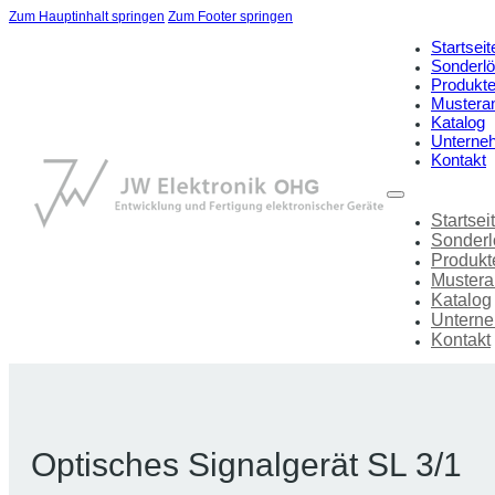
Zum Hauptinhalt springen
Zum Footer springen
Startseit
Sonderl
Produkt
Mustera
Katalog
Unterne
Kontakt
Startsei
Sonder
Produkt
Mustera
Katalog
Untern
Kontakt
Optisches Signalgerät SL 3/1