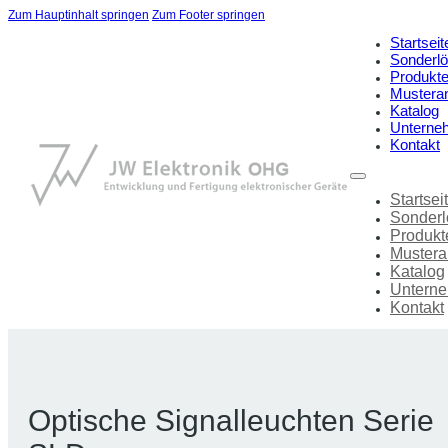
Zum Hauptinhalt springen
Zum Footer springen
Startseit
Sonderl
Produkt
Mustera
Katalog
Unterne
Kontakt
Startsei
Sonder
Produkt
Mustera
Katalog
Untern
Kontakt
Optische Signalleuchten Serie