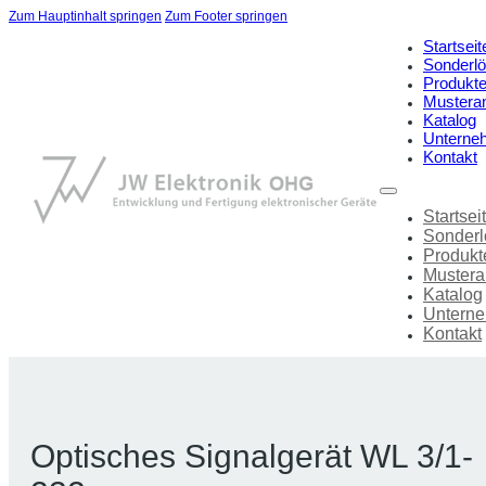
Zum Hauptinhalt springen
Zum Footer springen
Startseit
Sonderl
Produkt
Mustera
Katalog
Unterne
Kontakt
Startsei
Sonder
Produkt
Mustera
Katalog
Untern
Kontakt
Optisches Signalgerät WL 3/1-