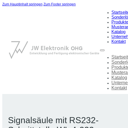
Zum Hauptinhalt springen
Zum Footer springen
Startseit
Sonderl
Produkt
Mustera
Katalog
Unterne
Kontakt
Startsei
Sonder
Produkt
Mustera
Katalog
Untern
Kontakt
Signalsäule mit RS232-