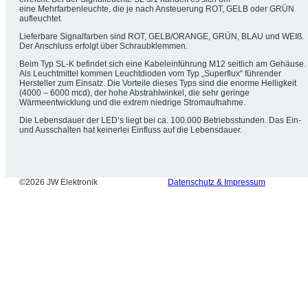
eine Mehrfarbenleuchte, die je nach Ansteuerung ROT, GELB oder GRÜN
aufleuchtet.
Lieferbare Signalfarben sind ROT, GELB/ORANGE, GRÜN, BLAU und WEIß.
Der Anschluss erfolgt über Schraubklemmen.
Beim Typ SL-K befindet sich eine Kabeleinführung M12 seitlich am Gehäuse.
Als Leuchtmittel kommen Leuchtdioden vom Typ „Superflux“ führender
Hersteller zum Einsatz. Die Vorteile dieses Typs sind die enorme Helligkeit
(4000 – 6000 mcd), der hohe Abstrahlwinkel, die sehr geringe
Wärmeentwicklung und die extrem niedrige Stromaufnahme.
Die Lebensdauer der LED‘s liegt bei ca. 100.000 Betriebsstunden. Das Ein-
und Ausschalten hat keinerlei Einfluss auf die Lebensdauer.
©2026 JW Elektronik
Datenschutz & Impressum