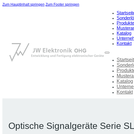
Zum Hauptinhalt springen
Zum Footer springen
Startseit
Sonderl
Produkt
Mustera
Katalog
Unterne
Kontakt
Startsei
Sonder
Produkt
Mustera
Katalog
Untern
Kontakt
Optische Signalgeräte Serie S